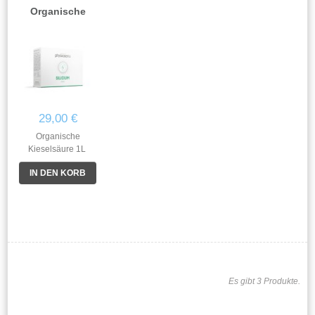
Organische
29,00 €
Organische
Kieselsäure 1L
Nahrungsergänzungsmittel
IN DEN KORB
Herbal Complex -
Nettogewicht 71 g-
Pillendose 30 Sticks
à 2.5g
Es gibt 3 Produkte.