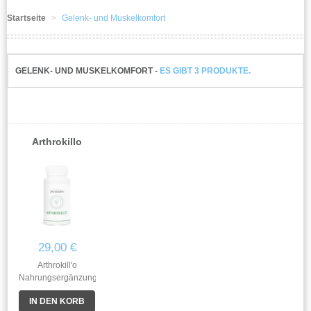
Startseite
>
Gelenk- und Muskelkomfort
PACKS
GNIOM
CHECK
GELENK- UND MUSKELKOMFORT -
ES GIBT 3 PRODUKTE.
GNIOM
CHECK
SOLUTIONS
CONGRÈS
Arthrokillo
AUTRES
29,00 €
Arthrokill'o
Nahrungsergänzungsmittel
. . . Phytotherapie-
IN DEN KORB
Komplex, informiert