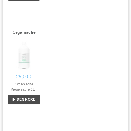
und dynamisiert. . . -
Nettogewicht 73 g-
90 Tabletten zu 855
mg . .
Organische
25,00 €
Organische
Kieselsäure 1L
Herbal Complex
IN DEN KORB
- Gewicht netto
1040g,- 1L-Flasche