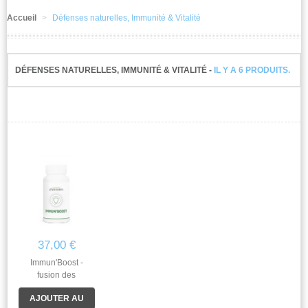
Accueil
>
Défenses naturelles, Immunité & Vitalité
PACKS
GNIOM
CHECK
DÉFENSES NATURELLES, IMMUNITÉ & VITALITÉ -
IL Y A 6 PRODUITS.
GNIOM
CHECK
SOLUTIONS
CONGRÈS
IMMUN'BOOST -
AUTRES
90
37,00 €
Immun'Boost -
fusion des
références Immun'in
AJOUTER AU
1, Immun'in 2,