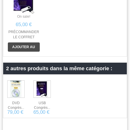
On sale!
65,00 €
PRÉCOMMANDER
LE COFFRET
CONGRÈS USB
AJOUTER AU
2023 USB Congrès
2023 65€ au lieu de
PANIER
79€ Offre valable
jusqu'au 25 mai
2 autres produits dans la même catégorie :
2023
DVD
USB
Congrès...
Congrès...
79,00 €
65,00 €