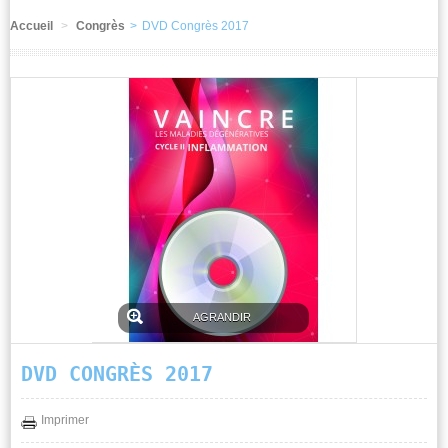
Accueil
>
Congrès
>
DVD Congrès 2017
PACKS
GNIOM
CHECK
GNIOM
CHECK
SOLUTIONS
CONGRÈS
AUTRES
AGRANDIR
DVD CONGRÈS 2017
Imprimer